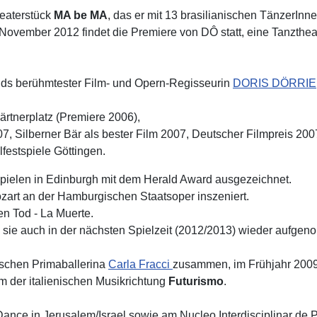
heaterstück
MA be MA
, das er mit 13 brasilianischen TänzerInn
ovember 2012 findet die Premiere von DÔ statt, eine Tanzthea
nds berühmtester Film- und Opern-Regisseurin
DORIS DÖRRIE
tnerplatz (Premiere 2006),
7, Silberner Bär als bester Film 2007, Deutscher Filmpreis 200
festspiele Göttingen.
spielen in Edinburgh mit dem Herald Award ausgezeichnet.
art an der Hamburgischen Staatsoper inszeniert.
en Tod - La Muerte.
ss sie auch in der nächsten Spielzeit (2012/2013) wieder aufge
nischen Primaballerina
Carla Fracci
zusammen, im Frühjahr 2009
 der italienischen Musikrichtung
Futurismo
.
nce in Jerusalem/Israel sowie am Nucleo Interdisciplinar de 