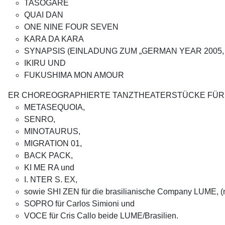
TASOGARE
QUAI DAN
ONE NINE FOUR SEVEN
KARA DA KARA
SYNAPSIS
(EINLADUNG ZUM „GERMAN YEAR 2005,
IKIRU UND
FUKUSHIMA MON AMOUR
ER CHOREOGRAPHIERTE TANZTHEATERSTÜCKE FÜR S
METASEQUOIA,
SENRO,
MINOTAURUS,
MIGRATION 01,
BACK PACK,
KI ME RA und
I. NTER S. EX,
sowie SHI ZEN für die brasilianische Company LUME, (nom
SOPRO für Carlos Simioni und
VOCE für Cris Callo beide LUME/Brasilien.