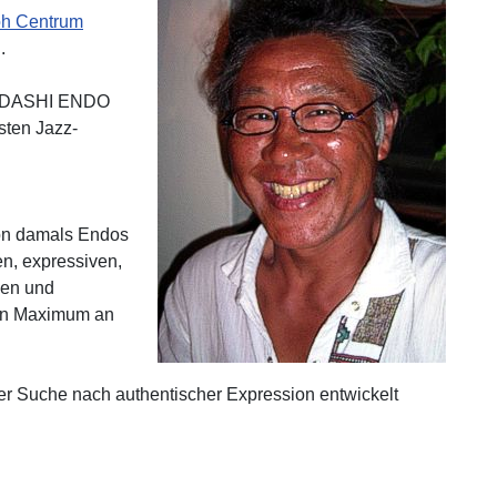
oh Centrum
.
TADASHI ENDO
sten Jazz-
hon damals Endos
en, expressiven,
hen und
ein Maximum an
er Suche nach authentischer Expression entwickelt