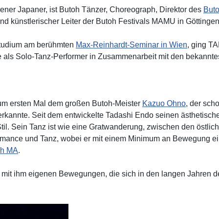
ner Japaner, ist Butoh Tänzer, Choreograph, Direktor des
But
nd künstlerischer Leiter der Butoh Festivals MAMU in Göttingen
tudium am berühmten
Max-Reinhardt-Seminar in Wien
, ging 
e als Solo-Tanz-Performer in Zusammenarbeit mit den bekannte
um ersten Mal dem großen Butoh-Meister
Kazuo Ohno
, der sc
erkannte. Seit dem entwickelte Tadashi Endo seinen ästhetisch
til. Sein Tanz ist wie eine Gratwanderung, zwischen den östlic
formance und Tanz, wobei er mit einem Minimum an Bewegung 
oh MA
.
 mit ihm eigenen Bewegungen, die sich in den langen Jahren d