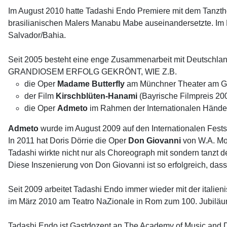
Im August 2010 hatte Tadashi Endo Premiere mit dem Tanzt
brasilianischen Malers Manabu Mabe auseinandersetzte. Im N
Salvador/Bahia.
Seit 2005 besteht eine enge Zusammenarbeit mit Deutschla
GRANDIOSEM ERFOLG GEKRÖNT, WIE Z.B.
die Oper
Madame Butterfly
am Münchner Theater am Gär
der Film
Kirschblüten-Hanami
(Bayrische Filmpreis 200
die Oper
Admeto
im Rahmen der Internationalen Händel
Admeto
wurde im August 2009 auf den Internationalen Fest
In 2011 hat Doris Dörrie die Oper
Don Giovanni
von W.A. Moz
Tadashi wirkte nicht nur als Choreograph mit sondern tanzt d
Diese Inszenierung von Don Giovanni ist so erfolgreich, da
Seit 2009 arbeitet Tadashi Endo immer wieder mit der italie
im März 2010 am Teatro NaZionale in Rom zum 100. Jubiläum
Tadashi Endo ist Gastdozent an The Academy of Music and Da