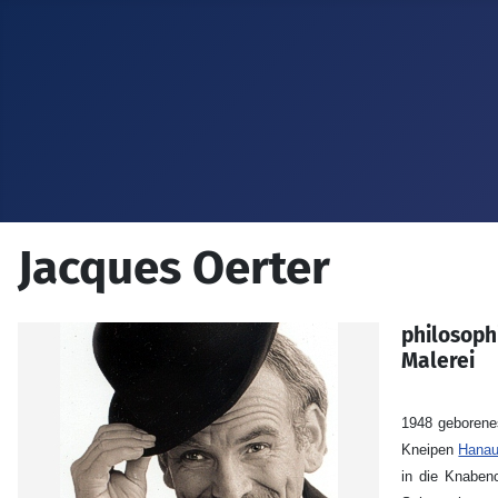
Jacques Oerter
philosoph
Malerei
1948 geborenes
Kneipen
Hana
in die Knaben