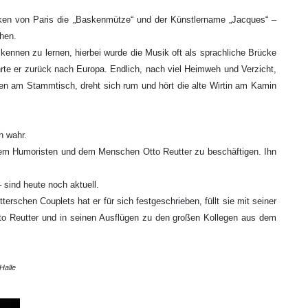
ücken von Paris die „Baskenmütze“ und der Künstlername „Jacques“ –
hen.
ennen zu lernen, hierbei wurde die Musik oft als sprachliche Brücke
te er zurück nach Europa. Endlich, nach viel Heimweh und Verzicht,
eben am Stammtisch, dreht sich rum und hört die alte Wirtin am Kamin
h wahr.
t dem Humoristen und dem Menschen Otto Reutter zu beschäftigen. Ihn
 sind heute noch aktuell.
rschen Couplets hat er für sich festgeschrieben, füllt sie mit seiner
to Reutter und in seinen Ausflügen zu den großen Kollegen aus dem
Halle