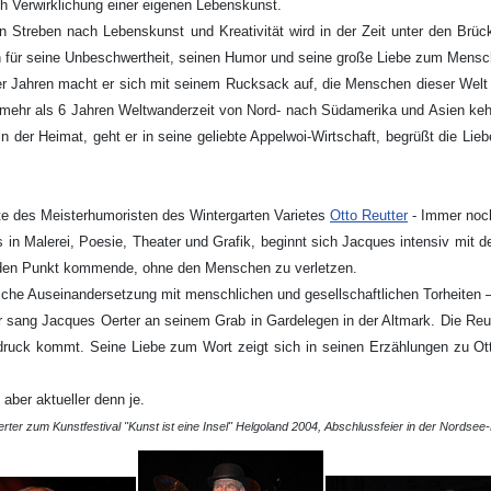
 Verwirklichung einer eigenen Lebenskunst.
n Streben nach Lebenskunst und Kreativität wird in der Zeit unter den Br
 für seine Unbeschwertheit, seinen Humor und seine große Liebe zum Mensc
er Jahren macht er sich mit seinem Rucksack auf, die Menschen dieser Welt k
mehr als 6 Jahren Weltwanderzeit von Nord- nach Südamerika und Asien kehr
in der Heimat, geht er in seine geliebte Appelwoi-Wirtschaft, begrüßt die Li
orte des Meisterhumoristen des Wintergarten Varietes
Otto Reutter
- Immer noc
ns in Malerei, Poesie, Theater und Grafik, beginnt sich Jacques intensiv mi
f den Punkt kommende, ohne den Menschen zu verletzen.
liche Auseinandersetzung mit menschlichen und gesellschaftlichen Torheiten –
sang Jacques Oerter an seinem Grab in Gardelegen in der Altmark. Die Reutte
ruck kommt. Seine Liebe zum Wort zeigt sich in seinen Erzählungen zu Ot
aber aktueller denn je.
ter zum Kunstfestival "Kunst ist eine Insel" Helgoland 2004, Abschlussfeier in der Nordsee-