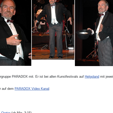
lergruppe PARADOX mit. Er ist bei allen Kunstfestivals auf
Helgoland
mit jewei
er auf dem
PARADOX Video Kanal
:
 Oerter
(ab Min. 3:15)