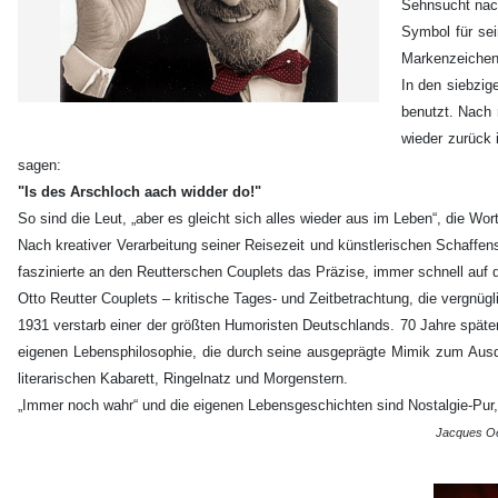
Sehnsucht nach
Symbol für sei
Markenzeichen
In den siebzig
benutzt. Nach 
wieder zurück 
sagen:
"Is des Arschloch aach widder do!"
So sind die Leut, „aber es gleicht sich alles wieder aus im Leben“, die W
Nach kreativer Verarbeitung seiner Reisezeit und künstlerischen Schaffe
faszinierte an den Reutterschen Couplets das Präzise, immer schnell au
Otto Reutter Couplets – kritische Tages- und Zeitbetrachtung, die vergnüg
1931 verstarb einer der größten Humoristen Deutschlands. 70 Jahre später 
eigenen Lebensphilosophie, die durch seine ausgeprägte Mimik zum Ausd
literarischen Kabarett, Ringelnatz und Morgenstern.
„Immer noch wahr“ und die eigenen Lebensgeschichten sind Nostalgie-Pur, 
Jacques Oer