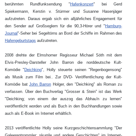
berühmten Rundfunksendung "
Hafenkonzert
" bei Gerd
Spiekermann, Kerstin v. Stürmer und Susanne Hasenjäger
aufzutreten. Daraus ergab sich ein alljährliches Engagement für
den Sender auf Großseglern für die 90,3-Hörer und "
Hamburg-
Journal
"-Seher bei Segeltörns an Bord der Schiffe im Rahmen des
Hafengeburtstags
aufzutreten.
2008 drehte der Elmshorner Regisseur Michael Söth mit dem
Elvis-Presley-Darsteller John Barron die norddeutsche Kult-
Komödie "
Deichking
", Holly steuerte seinen "Regenbogensong"
als Musik zum Film bei.. Zur DVD- Veröffentlichung der Kult-
Komödie bat
John Barron
Holger, den "Deichking" als Roman zu
verfassen. Über den Buchverlag "Grosser & Stein" ist das Werk
"Deichking; von einem der auszog das Abhau'n zu lernen"
veröffentlicht worden und als Buch in den Buchhandlungen sowie
auch als E-Book im Internet erhältlich.
2013 veröffentlichte Holly seine Kurzgeschichtensammlung "Der
Galeerentrommler; skurrile und andere Geschichten" im Internet-