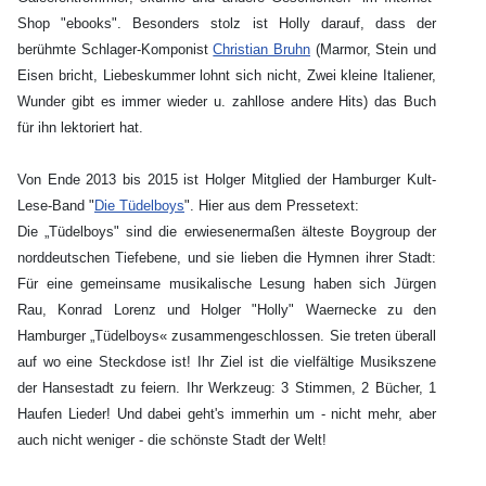
Shop "ebooks". Besonders stolz ist Holly darauf, dass der
berühmte Schlager-Komponist
Christian Bruhn
(Marmor, Stein und
Eisen bricht, Liebeskummer lohnt sich nicht, Zwei kleine Italiener,
Wunder gibt es immer wieder u. zahllose andere Hits) das Buch
für ihn lektoriert hat.
Von Ende 2013 bis 2015 ist Holger Mitglied der Hamburger Kult-
Lese-Band "
Die Tüdelboys
". Hier aus dem Pressetext:
Die „Tüdelboys" sind die erwiesenermaßen älteste Boygroup der
norddeutschen Tiefebene, und sie lieben die Hymnen ihrer Stadt:
Für eine gemeinsame musikalische Lesung haben sich Jürgen
Rau, Konrad Lorenz und Holger "Holly" Waernecke zu den
Hamburger „Tüdelboys« zusammengeschlossen. Sie treten überall
auf wo eine Steckdose ist! Ihr Ziel ist die vielfältige Musikszene
der Hansestadt zu feiern. Ihr Werkzeug: 3 Stimmen, 2 Bücher, 1
Haufen Lieder! Und dabei geht's immerhin um - nicht mehr, aber
auch nicht weniger - die schönste Stadt der Welt!