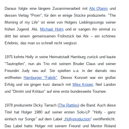
Daraus folgte eine längere Zusammenarbeit mit
Abi Ofarim
und
dessen Verlag "Prom", für den er einige Stücke produzierte. "The
Morning of my Life" ist einer von Holgers Lieblingssongs seiner
frühen Jugend. Abi,
Michael Holm
und er sangen ihn einmal zu
dritt bei einem gemeinsamen Frühstück bei Abi – ein schönes
Erlebnis, das man so schnell nicht vergisst.
1975 kehrte Holly in seine Heimatstadt Hamburg zurück und baute
"Tautropfen", nun als Trio mit seinem Bruder Claus und seiner
Freundin Judy neu auf. Sie spielten u.a. in der damals neu
eröffneten
Hamburger "Fabrik"
. Dieses Konzert war ein großer
Erfolg und sie gingen kurz danach mit
Mike Krüger
, Neil Landon
und "Dimitri und Kritäus" auf eine erste bundesweite Tournee.
1978 produzierte Dicky Tarrach (
The Rattles
) die Band. Auch diese
Titel hat Holger 1980 auf seiner ersten Solo-LP "Holly - ganz
einfach nur Songs" auf dem Label „
Hollyproduction
“ veröffentlicht.
Das Label hatte Holger mit seinem Freund und Mentor Roland