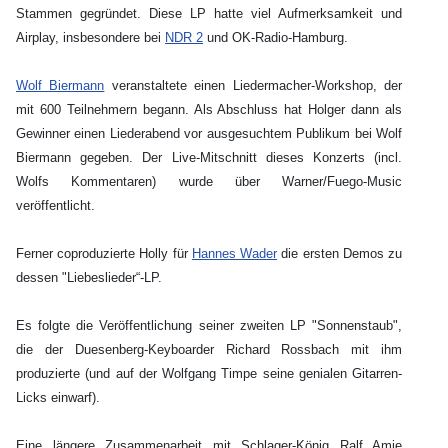
Stammen gegründet. Diese LP hatte viel Aufmerksamkeit und
Airplay, insbesondere bei
NDR 2
und OK-Radio-Hamburg.
Wolf Biermann
veranstaltete einen Liedermacher-Workshop, der
mit 600 Teilnehmern begann. Als Abschluss hat Holger dann als
Gewinner einen Liederabend vor ausgesuchtem Publikum bei Wolf
Biermann gegeben. Der Live-Mitschnitt dieses Konzerts (incl.
Wolfs Kommentaren) wurde über Warner/Fuego-Music
veröffentlicht.
Ferner coproduzierte Holly für
Hannes Wader
die ersten Demos zu
dessen "Liebeslieder“-LP.
Es folgte die Veröffentlichung seiner zweiten LP "Sonnenstaub",
die der Duesenberg-Keyboarder Richard Rossbach mit ihm
produzierte (und auf der Wolfgang Timpe seine genialen Gitarren-
Licks einwarf).
Eine längere Zusammenarbeit mit Schlager-König Ralf Amie