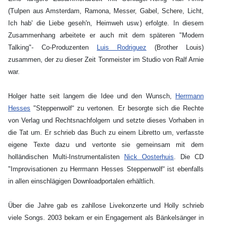
(Tulpen aus Amsterdam, Ramona, Messer, Gabel, Schere, Licht,
Ich hab' die Liebe geseh'n, Heimweh usw.) erfolgte. In diesem
Zusammenhang arbeitete er auch mit dem späteren "Modern
Talking"- Co-Produzenten
Luis Rodriguez
(Brother Louis)
zusammen, der zu dieser Zeit Tonmeister im Studio von Ralf Arnie
war.
Holger hatte seit langem die Idee und den Wunsch,
Herrmann
Hesses
"Steppenwolf“ zu vertonen. Er besorgte sich die Rechte
von Verlag und Rechtsnachfolgern und setzte dieses Vorhaben in
die Tat um. Er schrieb das Buch zu einem Libretto um, verfasste
eigene Texte dazu und vertonte sie gemeinsam mit dem
holländischen Multi-Instrumentalisten
Nick Oosterhuis
. Die CD
"Improvisationen zu Herrmann Hesses Steppenwolf“ ist ebenfalls
in allen einschlägigen Downloadportalen erhältlich.
Über die Jahre gab es zahllose Livekonzerte und Holly schrieb
viele Songs. 2003 bekam er ein Engagement als Bänkelsänger in