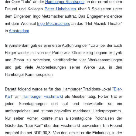
der Oper "Lulu" an der
Hamburger Staatsoper
, in der er mit seinem
Freund und Kollegen
Peter Unbehauen
über 3 Spielzeiten unter
dem Dirigenten Ingo Metzmacher auftrat. Das Engagement endete
mit dem Wechsel
Ingo Metzmachers
an das "Het Muziek-Theater“
in
Amsterdam
.
In Amsterdam gab es eine erste Aufführung der "Lulu" bei der auch
Holger wieder mit von der Partie war. Gleichzeitig begann er Lyrik
und Prosa zu schreiben, veröffentliche vier Werkesammlungen
und gab viele Autorenlesungen seiner Werke u.a. in den
Hamburger Kammerspielen.
Darauf folgend wurde er für das Hamburger Traditions-Lokal "
Eier-
Karl
" am
Hamburger Fischmarkt
als Musiker tätig. Fortan trat er
jeden Sonntagmorgen dort auf und entwickelte so ein
umfangreiches und stimmungsvolles maritimes Liederprogramm.
Nur selten vorher konnte man allsonntägliche Polonaisen der
Gäste des "Eier-Karl" über den Fischmarkt bewundern. Ein Freund
empfahl ihn bei NDR 90,3, Von dort erhielt er die Einladung, in der