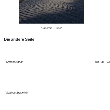
"Jasemin - Düne"
Die andere Seite:
"Sternenjünger"
"Die Zeit - 
"Schloss Braunfels"